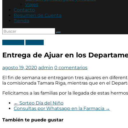
Mutual
Viajes
Policía
Contacto
de
Resumen de Cuenta
Córdoba
Tienda
Categoria
Noticias
Entrega de Ajuar en los Departam
agosto 19, 2020
admin
0 comentarios
El fin de semana se entregaron tres ajuares en diferent
la comisionada Tamara Riga, mientras que en el Depart
Felicitamos a las familias por la llegada de estas herm
←
Sorteo Día del Niño
Consultas por Whatsapp en la Farmacia
→
También te puede gustar