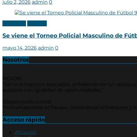
julio 2, 2026
admin
0
Categoria
Noticias
Se viene el Torneo Policial Masculino de Fútb
mayo 14, 2026
admin
0
Nosotros
MISION
“Servir a nuestros asociados, anhelando ser un apoyo soc
solidario con igualdad de oportunidades.”
Slogan Institucional
"Homenajeamos el Pasado, Celebramos el Presente y 
Acceso rápido
Afiliación