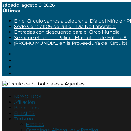
sábado, agosto 8, 2026
Última:
En el Círculo vamos a celebrar el Día del Niño en 
Sede Central: 06 de Julio – Día No Laborable
Entradas con descuento para el Circo Mundial
Se viene el Torneo Policial Masculino de Fútbol 9
¡PROMO MUNDIAL en la Proveeduría del Círculo!
Círculo
de
NOSOTROS
Afiliación
Suboficiales
Beneficios
y
FILIALES
Agentes
Turismo
Hoteles
Asociación
Campings, Albergues y Predios