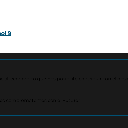
ol 9
ial, económico que nos posibilite contribuir con el desar
nos comprometemos con el Futuro."