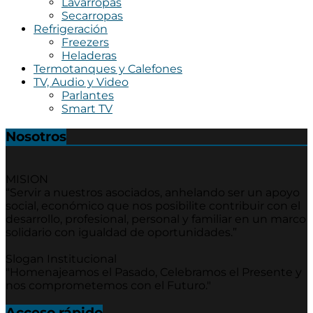
Lavarropas
Secarropas
Refrigeración
Freezers
Heladeras
Termotanques y Calefones
TV, Audio y Video
Parlantes
Smart TV
Nosotros
MISION
“Servir a nuestros asociados, anhelando ser un apoyo
social, económico que nos posibilite contribuir con el
desarrollo, profesional, personal y familiar en un marco
solidario con igualdad de oportunidades.”
Slogan Institucional
"Homenajeamos el Pasado, Celebramos el Presente y
nos comprometemos con el Futuro."
Acceso rápido