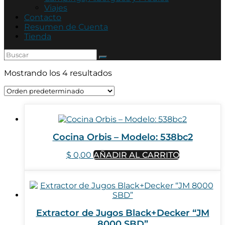
Asociación
Viajes
Mutual
Contacto
Policía
Resumen de Cuenta
de
Tienda
Córdoba
Mostrando los 4 resultados
Cocina Orbis – Modelo: 538bc2
$
0,00
AÑADIR AL CARRITO
Extractor de Jugos Black+Decker “JM
8000 SBD”