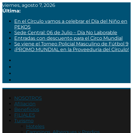
viernes, agosto 7, 2026
Última:
En el Círculo vamos a celebrar el Día del Niño en
PEKOS
Sede Central: 06 de Julio – Día No Laborable
Entradas con descuento para el Circo Mundial
Se viene el Torneo Policial Masculino de Fútbol 9
¡PROMO MUNDIAL en la Proveeduría del Círculo!
Círculo
NOSOTROS
de
Afiliación
Beneficios
Suboficiales
FILIALES
y
Turismo
Agentes
Hoteles
Campings, Albergues y Predios