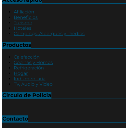
Afiliación
Beneficios
Turismo
Hoteles
Campings, Albergues y Predios
Productos
Calefacción
Cocinas y Hornos
Refrigeración
Hogar
Indumentaria
TV, Audio y Video
Circulo de Policia
Contacto