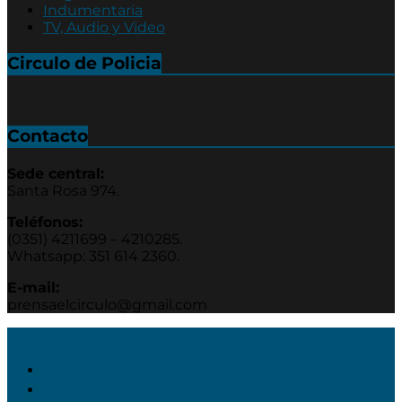
Indumentaria
TV, Audio y Video
Circulo de Policia
Contacto
Sede central:
Santa Rosa 974.
Teléfonos:
(0351) 4211699 – 4210285.
Whatsapp: 351 614 2360.
E-mail:
prensaelcirculo@gmail.com