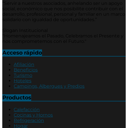
“Servir a nuestros asociados, anhelando ser un apoyo
social, económico que nos posibilite contribuir con el
desarrollo, profesional, personal y familiar en un marco
solidario con igualdad de oportunidades.”
Slogan Institucional
"Homenajeamos el Pasado, Celebramos el Presente y
nos comprometemos con el Futuro."
Acceso rápido
Afiliación
Beneficios
Turismo
Hoteles
Campings, Albergues y Predios
Productos
Calefacción
Cocinas y Hornos
Refrigeración
Hogar