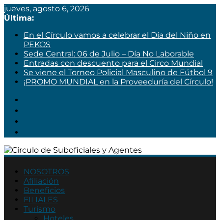
jueves, agosto 6, 2026
Última:
En el Círculo vamos a celebrar el Día del Niño en
PEKOS
Sede Central: 06 de Julio – Día No Laborable
Entradas con descuento para el Circo Mundial
Se viene el Torneo Policial Masculino de Fútbol 9
¡PROMO MUNDIAL en la Proveeduría del Círculo!
Círculo
de
NOSOTROS
Afiliación
Suboficiales
Beneficios
y
FILIALES
Agentes
Turismo
Hoteles