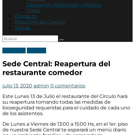
Asociación
Campings, Albergues y Predios
Mutual
Viajes
Policía
Contacto
de
Resumen de Cuenta
Córdoba
Tienda
Categoria
Noticias
Sede Central: Reapertura del
restaurante comedor
julio 13, 2020
admin
0 comentarios
Este Lunes 13 de Julio el restaurante del Círculo hará
su reapertura tomando todas las medidas de
bioseguridad requeridas para el cuidado de cada uno
de los asistentes.
De Lunes a Viernes de 13:00 a 15:00 Hs, en el 1er. piso
de nuestra Sede Central te esperará un menú diario