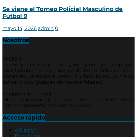
Se viene el Torneo Policial Masculino de
Fútbol 9
mayo 14, 2026
admin
0
Nosotros
MISION
“Servir a nuestros asociados, anhelando ser un apoyo
social, económico que nos posibilite contribuir con el
desarrollo, profesional, personal y familiar en un marco
solidario con igualdad de oportunidades.”
Slogan Institucional
"Homenajeamos el Pasado, Celebramos el Presente y
nos comprometemos con el Futuro."
Acceso rápido
Afiliación
Beneficios