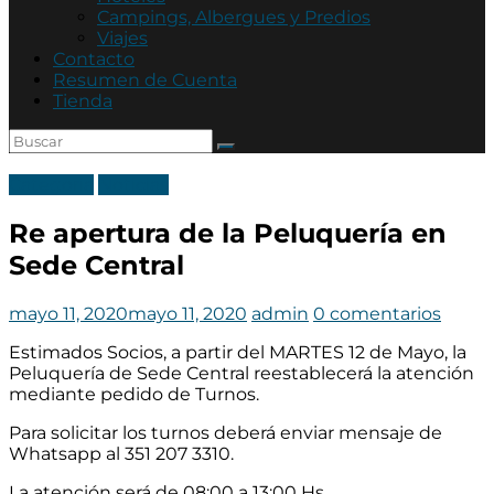
Asociación
Campings, Albergues y Predios
Mutual
Viajes
Policía
Contacto
de
Resumen de Cuenta
Córdoba
Tienda
Categoria
Noticias
Re apertura de la Peluquería en
Sede Central
mayo 11, 2020
mayo 11, 2020
admin
0 comentarios
Estimados Socios, a partir del MARTES 12 de Mayo, la
Peluquería de Sede Central reestablecerá la atención
mediante pedido de Turnos.
Para solicitar los turnos deberá enviar mensaje de
Whatsapp al 351 207 3310.
La atención será de 08:00 a 13:00 Hs.