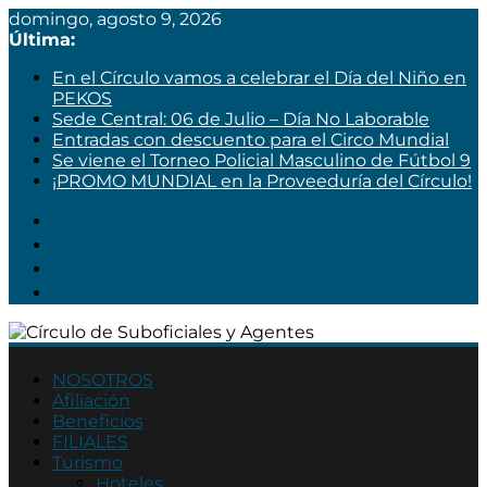
domingo, agosto 9, 2026
Última:
En el Círculo vamos a celebrar el Día del Niño en
PEKOS
Sede Central: 06 de Julio – Día No Laborable
Entradas con descuento para el Circo Mundial
Se viene el Torneo Policial Masculino de Fútbol 9
¡PROMO MUNDIAL en la Proveeduría del Círculo!
Círculo
de
NOSOTROS
Afiliación
Suboficiales
Beneficios
y
FILIALES
Agentes
Turismo
Hoteles