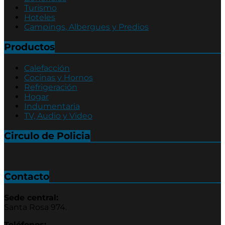
Turismo
Hoteles
Campings, Albergues y Predios
Productos
Calefacción
Cocinas y Hornos
Refrigeración
Hogar
Indumentaria
TV, Audio y Video
Circulo de Policia
Contacto
Sede central:
Santa Rosa 974.
Teléfonos: