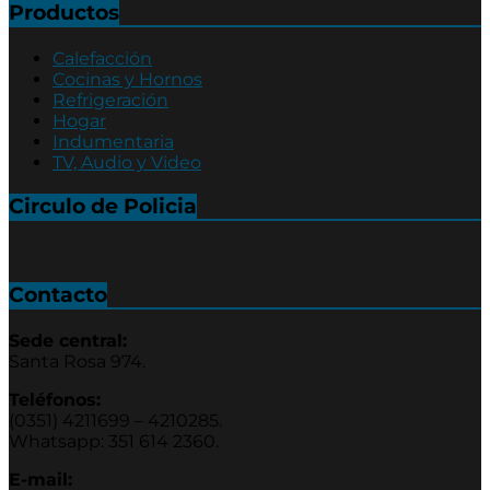
Productos
Calefacción
Cocinas y Hornos
Refrigeración
Hogar
Indumentaria
TV, Audio y Video
Circulo de Policia
Contacto
Sede central:
Santa Rosa 974.
Teléfonos:
(0351) 4211699 – 4210285.
Whatsapp: 351 614 2360.
E-mail: