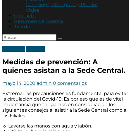
Asociación
Campings, Albergues y Predios
Mutual
Viajes
Policía
Contacto
de
Resumen de Cuenta
Córdoba
Tienda
Categoria
Noticias
Medidas de prevención: A
quienes asistan a la Sede Central.
mayo 14, 2020
admin
0 comentarios
Extremar las precauciones es fundamental para evitar
la circulación del Covid-19. Es por eso que es de vital
importancia que tengamos en consideración los
siguientes consejos al asistir a la
Sede Central
como a
las
Filiales
.
🔹
Lavarse las manos con agua y jabón.