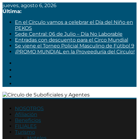
jueves, agosto 6, 2026
Última:
En el Círculo vamos a celebrar el Día del Niño en
PEKOS
Sede Central: 06 de Julio – Día No Laborable
Entradas con descuento para el Circo Mundial
Se viene el Torneo Policial Masculino de Fútbol 9
¡PROMO MUNDIAL en la Proveeduría del Círculo!
Círculo
de
NOSOTROS
Afiliación
Suboficiales
Beneficios
y
FILIALES
Agentes
Turismo
Hoteles