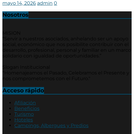
mayo 14, 2026
admin
0
Nosotros
MISION
“Servir a nuestros asociados, anhelando ser un apoyo
social, económico que nos posibilite contribuir con el
desarrollo, profesional, personal y familiar en un marco
solidario con igualdad de oportunidades.”
Slogan Institucional
"Homenajeamos el Pasado, Celebramos el Presente y
nos comprometemos con el Futuro."
Acceso rápido
Afiliación
Beneficios
Turismo
Hoteles
Campings, Albergues y Predios