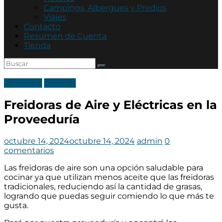
Asociación
Campings, Albergues y Predios
Mutual
Viajes
Policía
Contacto
de
Resumen de Cuenta
Córdoba
Tienda
Categoria
Noticias
Freidoras de Aire y Eléctricas en la
Proveeduría
octubre 14, 2024
octubre 14, 2024
admin
0
comentarios
Las freidoras de aire son una opción saludable para
cocinar ya que utilizan menos aceite que las freidoras
tradicionales, reduciendo así la cantidad de grasas,
logrando que puedas seguir comiendo lo que más te
gusta.