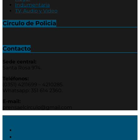
Indumentaria
TV, Audio y Video
Circulo de Policia
Contacto
Sede central:
Santa Rosa 974.
Teléfonos:
(0351) 4211699 – 4210285.
Whatsapp: 351 614 2360.
E-mail:
prensaelcirculo@gmail.com