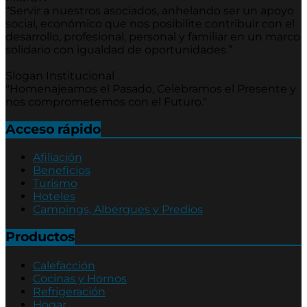
“Servir a nuestros asociados, anhelando ser un apoyo
social, económico que nos posibilite contribuir con el
desarrollo, profesional, personal y familiar en un marco
solidario con igualdad de oportunidades.”
Slogan Institucional
"Homenajeamos el Pasado, Celebramos el Presente y
nos comprometemos con el Futuro."
Acceso rápido
Afiliación
Beneficios
Turismo
Hoteles
Campings, Albergues y Predios
Productos
Calefacción
Cocinas y Hornos
Refrigeración
Hogar