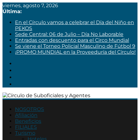
viernes, agosto 7, 2026
Última:
En el Círculo vamos a celebrar el Día del Niño en
PEKOS
Sede Central: 06 de Julio – Día No Laborable
Entradas con descuento para el Circo Mundial
Se viene el Torneo Policial Masculino de Fútbol 9
¡PROMO MUNDIAL en la Proveeduría del Círculo!
Círculo
de
NOSOTROS
Afiliación
Suboficiales
Beneficios
y
FILIALES
Agentes
Turismo
Hoteles