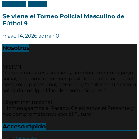
Categoria
Noticias
Se viene el Torneo Policial Masculino de
Fútbol 9
mayo 14, 2026
admin
0
Nosotros
MISION
“Servir a nuestros asociados, anhelando ser un apoyo
social, económico que nos posibilite contribuir con el
desarrollo, profesional, personal y familiar en un marco
solidario con igualdad de oportunidades.”
Slogan Institucional
"Homenajeamos el Pasado, Celebramos el Presente y
nos comprometemos con el Futuro."
Acceso rápido