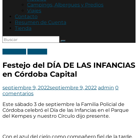
Asociación
Campings, Albergues y Predios
Mutual
Viajes
Policía
Contacto
de
Resumen de Cuenta
Córdoba
Tienda
Categoria
Noticias
Festejo del DÍA DE LAS INFANCIAS
en Córdoba Capital
septiembre 9, 2022
septiembre 9, 2022
admin
0
comentarios
Este sábado 3 de septiembre la Familia Policial de
Córdoba celebró el Día de las Infancias en el Parque
del Kempes y nuestro Círculo dijo presente.
Con el azul del cielo como compañero fiel de la tarde,