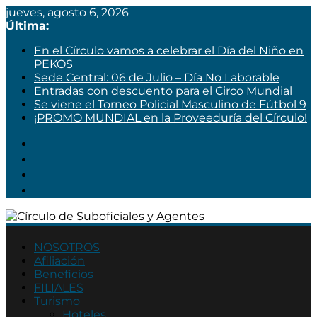
jueves, agosto 6, 2026
Última:
En el Círculo vamos a celebrar el Día del Niño en
PEKOS
Sede Central: 06 de Julio – Día No Laborable
Entradas con descuento para el Circo Mundial
Se viene el Torneo Policial Masculino de Fútbol 9
¡PROMO MUNDIAL en la Proveeduría del Círculo!
Círculo
de
NOSOTROS
Afiliación
Suboficiales
Beneficios
y
FILIALES
Agentes
Turismo
Hoteles