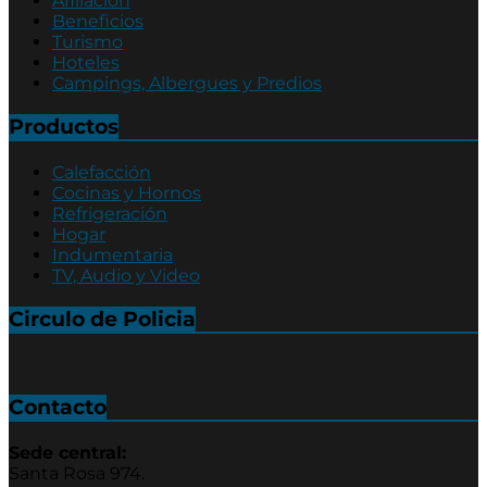
Afiliación
Beneficios
Turismo
Hoteles
Campings, Albergues y Predios
Productos
Calefacción
Cocinas y Hornos
Refrigeración
Hogar
Indumentaria
TV, Audio y Video
Circulo de Policia
Contacto
Sede central:
Santa Rosa 974.