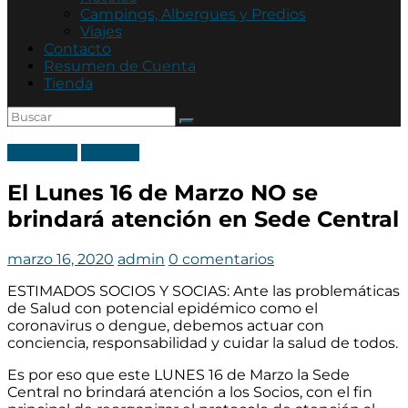
Asociación
Campings, Albergues y Predios
Mutual
Viajes
Policía
Contacto
de
Resumen de Cuenta
Córdoba
Tienda
Categoria
Noticias
El Lunes 16 de Marzo NO se
brindará atención en Sede Central
marzo 16, 2020
admin
0 comentarios
ESTIMADOS SOCIOS Y SOCIAS: Ante las problemáticas
de Salud con potencial epidémico como el
coronavirus o dengue, debemos actuar con
conciencia, responsabilidad y cuidar la salud de todos.
Es por eso que este LUNES 16 de Marzo la Sede
Central no brindará atención a los Socios, con el fin