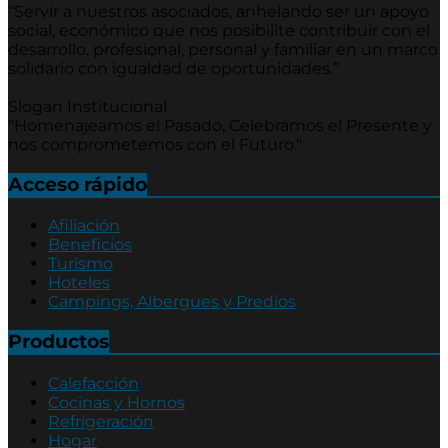
“Servir a nuestros asociados, anhelando ser un apoyo
social, económico que nos posibilite contribuir con el
desarrollo, profesional, personal y familiar en un marco
solidario con igualdad de oportunidades.”
Slogan Institucional
"Homenajeamos el Pasado, Celebramos el Presente y
nos comprometemos con el Futuro."
Acceso rápido
Afiliación
Beneficios
Turismo
Hoteles
Campings, Albergues y Predios
Productos
Calefacción
Cocinas y Hornos
Refrigeración
Hogar