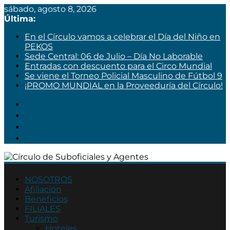
sábado, agosto 8, 2026
Última:
En el Círculo vamos a celebrar el Día del Niño en
PEKOS
Sede Central: 06 de Julio – Día No Laborable
Entradas con descuento para el Circo Mundial
Se viene el Torneo Policial Masculino de Fútbol 9
¡PROMO MUNDIAL en la Proveeduría del Círculo!
Círculo
de
NOSOTROS
Afiliación
Suboficiales
Beneficios
y
FILIALES
Agentes
Turismo
Hoteles