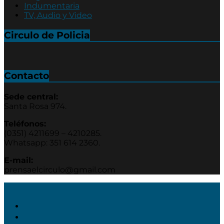
Indumentaria
TV, Audio y Video
Circulo de Policia
Contacto
Sede central:
Santa Rosa 974.
Teléfonos:
(0351) 4211699 – 4210285.
Whatsapp: 351 614 2360.
E-mail:
prensaelcirculo@gmail.com