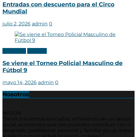
Entradas con descuento para el Circo
Mundial
julio 2, 2026
admin
0
Categoria
Noticias
Se viene el Torneo Policial Masculino de
Fútbol 9
mayo 14, 2026
admin
0
Nosotros
MISION
“Servir a nuestros asociados, anhelando ser un apoyo
social, económico que nos posibilite contribuir con el
desarrollo, profesional, personal y familiar en un marco
solidario con igualdad de oportunidades.”