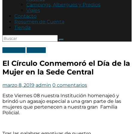
Asociación
Campings, Albergues y Predios
Mutual
Viajes
Policía
Contacto
de
Resumen de Cuenta
Córdoba
Tienda
Categoria
Noticias
El Círculo Conmemoró el Día de la
Mujer en la Sede Central
marzo 8, 2019
admin
0 comentarios
Este Viernes 08 nuestra Institución homenajeó y
brindó un agasajo especial a una gran parte de las
mujeres que pertenecen a nuestra gran Familia
Policial.
Tras las palabras emotivas de nuestro