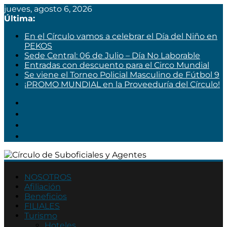
jueves, agosto 6, 2026
Última:
En el Círculo vamos a celebrar el Día del Niño en
PEKOS
Sede Central: 06 de Julio – Día No Laborable
Entradas con descuento para el Circo Mundial
Se viene el Torneo Policial Masculino de Fútbol 9
¡PROMO MUNDIAL en la Proveeduría del Círculo!
Círculo
de
NOSOTROS
Afiliación
Suboficiales
Beneficios
y
FILIALES
Agentes
Turismo
Hoteles