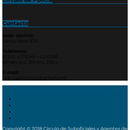
Contacto
Sede central:
Santa Rosa 974.
Teléfonos:
(0351) 4211699 – 4210285.
Whatsapp: 351 614 2360.
E-mail:
prensaelcirculo@gmail.com
Copyright © 2018 Círculo de Suboficiales y Agentes de