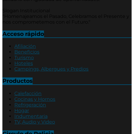
Slogan Institucional
"Homenajeamos el Pasado, Celebramos el Presente y
nos comprometemos con el Futuro."
Acceso rápido
Afiliación
Beneficios
Turismo
Hoteles
Campings, Albergues y Predios
Productos
Calefacción
Cocinas y Hornos
Refrigeración
Hogar
Indumentaria
TV, Audio y Video
Circulo de Policia