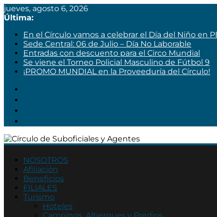
jueves, agosto 6, 2026
Última:
En el Círculo vamos a celebrar el Día del Niño en 
Sede Central: 06 de Julio – Día No Laborable
Entradas con descuento para el Circo Mundial
Se viene el Torneo Policial Masculino de Fútbol 9
¡PROMO MUNDIAL en la Proveeduría del Círculo!
Círculo
de
NOSOTROS
Afiliación
Suboficiales
Beneficios
y
FILIALES
Agentes
Turismo
Hoteles
Asociación
Campings, Albergues y Predios