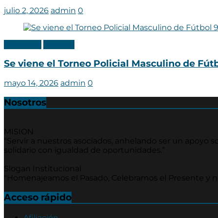
julio 2, 2026
admin
0
Categoria
Noticias
Se viene el Torneo Policial Masculino de Fútb
mayo 14, 2026
admin
0
Nosotros
MISION
“Servir a nuestros asociados, anhelando ser un apoyo soc
solidario con igualdad de oportunidades.”
Slogan Institucional
"Homenajeamos el Pasado, Celebramos el Presente y 
Acceso rápido
Afiliación