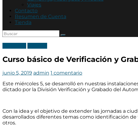
Mutual
Viajes
Policía
Contacto
de
Resumen de Cuenta
Córdoba
Tienda
Categoria
Noticias
Curso básico de Verificación y Gra
junio 5, 2019
admin
1 comentario
Este miércoles 5, se desarrolló en nuestras instalacione
dictado por la División Verificación y Grabado del Auto
Con la idea y el objetivo de extender las jornadas a ciu
desarrollad
os diferentes temas como identificación de 
otros.