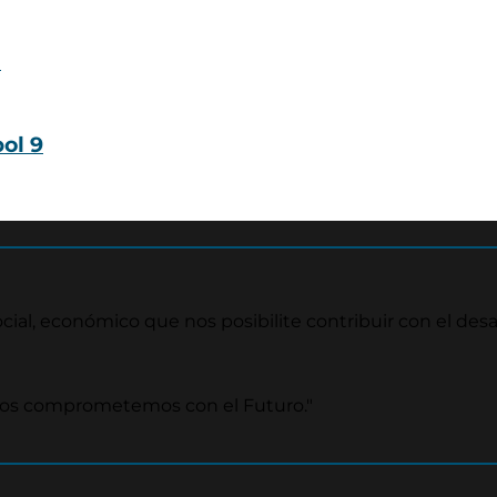
ol 9
ial, económico que nos posibilite contribuir con el desar
nos comprometemos con el Futuro."