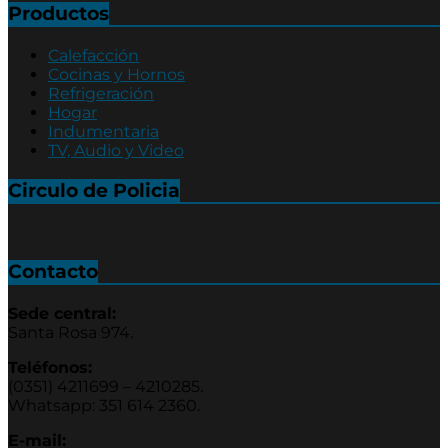
Productos
Calefacción
Cocinas y Hornos
Refrigeración
Hogar
Indumentaria
TV, Audio y Video
Circulo de Policia
Contacto
Sede central:
Santa Rosa 974.
Teléfonos:
(0351) 4211699 – 4210285.
Whatsapp: 351 614 2360.
E-mail: