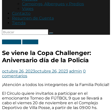
Asociación
Campings, Albergues y Predios
Mutual
Viajes
Policía
Contacto
de
Resumen de Cuenta
Córdoba
Tienda
Categoria
Noticias
Se viene la Copa Challenger:
Aniversario día de la Policía
octubre 26, 2023
octubre 26, 2023
admin
0
comentarios
¡Atención a todos los integrantes de la Familia Policial!
El Círculo quiere invitarlos a participar en el
emocionante Torneo de FÚTBOL 9 que se llevará a
cabo el viernes 20 de noviembre en el Complejo
Deportivo de Villa Posse, a partir de las 09:00 hs.