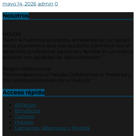
mayo 14, 2026
admin
0
Nosotros
MISION
“Servir a nuestros asociados, anhelando ser un apoyo
social, económico que nos posibilite contribuir con el
desarrollo, profesional, personal y familiar en un marco
solidario con igualdad de oportunidades.”
Slogan Institucional
"Homenajeamos el Pasado, Celebramos el Presente y
nos comprometemos con el Futuro."
Acceso rápido
Afiliación
Beneficios
Turismo
Hoteles
Campings, Albergues y Predios