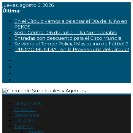
jueves, agosto 6, 2026
Última:
En el Círculo vamos a celebrar el Día del Niño en
PEKOS
Sede Central: 06 de Julio – Día No Laborable
Entradas con descuento para el Circo Mundial
Se viene el Torneo Policial Masculino de Fútbol 9
¡PROMO MUNDIAL en la Proveeduría del Círculo!
Círculo
de
NOSOTROS
Afiliación
Suboficiales
Beneficios
y
FILIALES
Agentes
Turismo
Hoteles