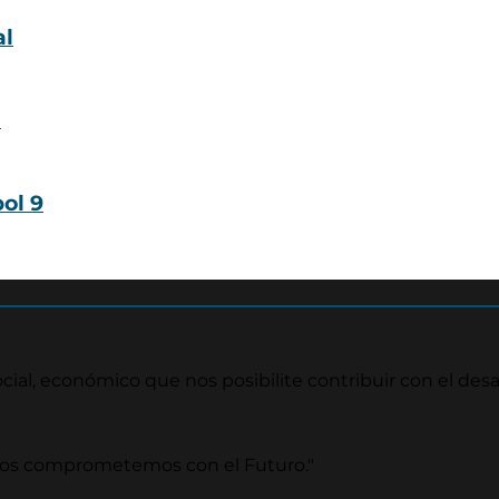
al
ol 9
ial, económico que nos posibilite contribuir con el desar
nos comprometemos con el Futuro."