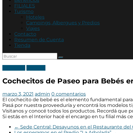
Beneficios
FILIALES
Turismo
Hoteles
Campings, Albergues y Predios
Viajes
Contacto
Resumen de Cuenta
Tienda
Categoria
Noticias
Cochecitos de Paseo para Bebés en
marzo 3, 2021
admin
0 comentarios
El cochecito de bebé es el elemento fundamental para 
Pasá por nuestra proveeduría y encontrá los modelos tip
Visitanos y conocé todos los productos. Recordá que po
Si estás en el Interior hacé el encargo en tu filial más c
←
Sede Central: Desayunos en el Restaurante del 
Los esperamos en el Predio “La Arbolada”
→