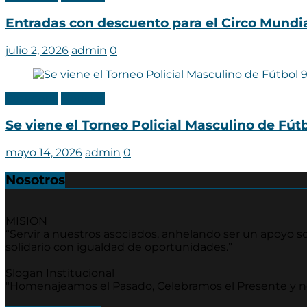
Entradas con descuento para el Circo Mundi
julio 2, 2026
admin
0
Categoria
Noticias
Se viene el Torneo Policial Masculino de Fútb
mayo 14, 2026
admin
0
Nosotros
MISION
“Servir a nuestros asociados, anhelando ser un apoyo soc
solidario con igualdad de oportunidades.”
Slogan Institucional
"Homenajeamos el Pasado, Celebramos el Presente y 