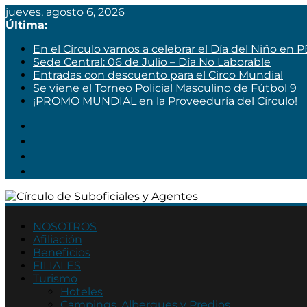
jueves, agosto 6, 2026
Última:
En el Círculo vamos a celebrar el Día del Niño en 
Sede Central: 06 de Julio – Día No Laborable
Entradas con descuento para el Circo Mundial
Se viene el Torneo Policial Masculino de Fútbol 9
¡PROMO MUNDIAL en la Proveeduría del Círculo!
Círculo
de
NOSOTROS
Afiliación
Suboficiales
Beneficios
y
FILIALES
Agentes
Turismo
Hoteles
Asociación
Campings, Albergues y Predios