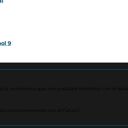
al
ol 9
ial, económico que nos posibilite contribuir con el desar
nos comprometemos con el Futuro."