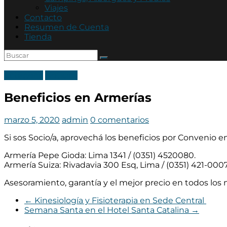
Mutual
Viajes
Policía
Contacto
de
Resumen de Cuenta
Córdoba
Tienda
Categoria
Noticias
Beneficios en Armerías
marzo 5, 2020
admin
0 comentarios
Si sos Socio/a, aprovechá los beneficios por Convenio 
Armería Pepe Gioda: Lima 1341 / (0351) 4520080.
Armería Suiza: Rivadavia 300 Esq, Lima / (0351) 421-0007
Asesoramiento, garantía y el mejor precio en todos los
←
Kinesiología y Fisioterapia en Sede Central
Semana Santa en el Hotel Santa Catalina
→