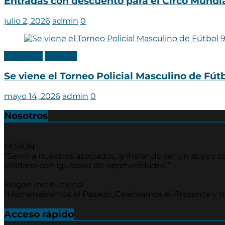
Entradas con descuento para el Circo Mundi
julio 2, 2026
admin
0
Categoria
Noticias
Se viene el Torneo Policial Masculino de Fútb
mayo 14, 2026
admin
0
Nosotros
MISION
“Servir a nuestros asociados, anhelando ser un apoyo soc
solidario con igualdad de oportunidades.”
Slogan Institucional
"Homenajeamos el Pasado, Celebramos el Presente y 
Acceso rápido