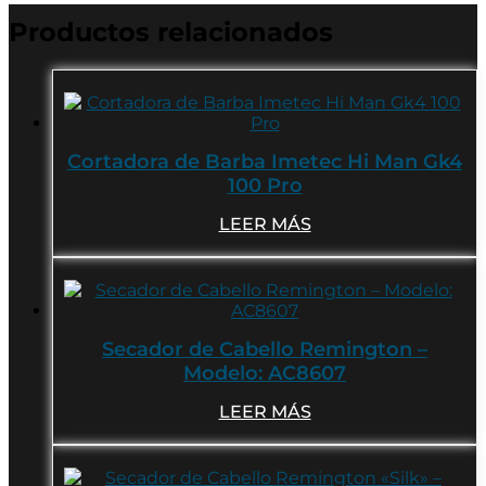
Productos relacionados
Cortadora de Barba Imetec Hi Man Gk4
100 Pro
LEER MÁS
Secador de Cabello Remington –
Modelo: AC8607
LEER MÁS