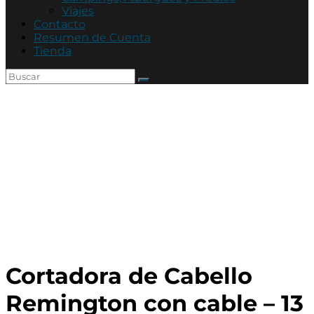
Asociación
Viajes
Mutual
Contacto
Policía
Resumen de Cuenta
de
Tienda
Córdoba
Cortadora de Cabello
Remington con cable – 13