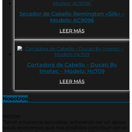
Secador de Cabello Remington «Silk» –
Modelo: AC9096
LEER MÁS
Cortadora de Cabello – Ducati By
Imetec – Modelo: Hc709
LEER MÁS
Nosotros
MISION
“Servir a nuestros asociados, anhelando ser un apoyo
social, económico que nos posibilite contribuir con el