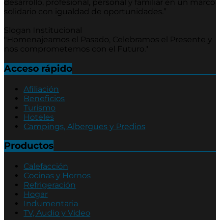
desarrollo, profesional, personal y familiar en un marco
solidario con igualdad de oportunidades.”
Slogan Institucional
"Homenajeamos el Pasado, Celebramos el Presente y
nos comprometemos con el Futuro."
Acceso rápido
Afiliación
Beneficios
Turismo
Hoteles
Campings, Albergues y Predios
Productos
Calefacción
Cocinas y Hornos
Refrigeración
Hogar
Indumentaria
TV, Audio y Video