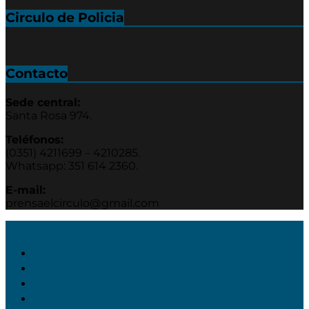
Circulo de Policia
Contacto
Sede central:
Santa Rosa 974.
Teléfonos:
(0351) 4211699 – 4210285.
Whatsapp: 351 614 2360.
E-mail:
prensaelcirculo@gmail.com