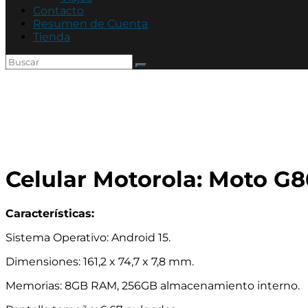
Mutual
Contacto
Policía
Resumen de Cuenta
de
Tienda
Córdoba
Celular Motorola: Moto G8
Características:
Sistema Operativo: Android 15.
Dimensiones: 161,2 x 74,7 x 7,8 mm.
Memorias: 8GB RAM, 256GB almacenamiento interno.