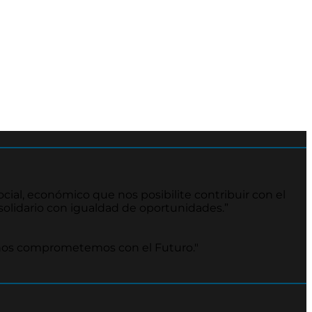
cial, económico que nos posibilite contribuir con el
o solidario con igualdad de oportunidades.”
nos comprometemos con el Futuro."