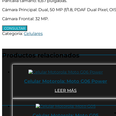
Pantalla tamaño: 6,67 pulgadas.
Cámara Principal: Dual, 50 MP (f/1.8, PDAF Dual Pixel, OIS,
Cámara Frontal: 32 MP.
CONSULTAR
Categoría:
Celulares
Productos relacionados
Celular Motorola: Moto G06 Power
LEER MÁS
Celular Motorola: Moto G05