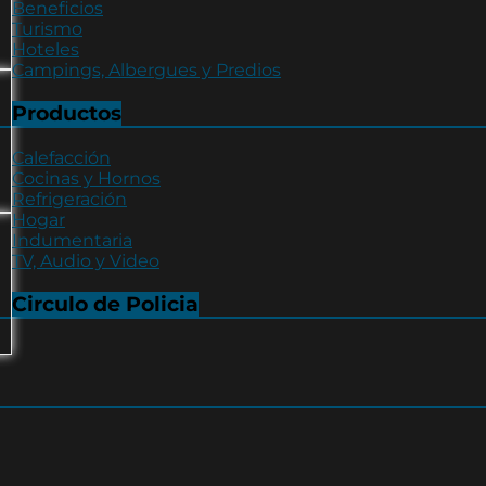
Beneficios
Turismo
Hoteles
Campings, Albergues y Predios
Productos
Calefacción
Cocinas y Hornos
Refrigeración
Hogar
Indumentaria
TV, Audio y Video
Circulo de Policia