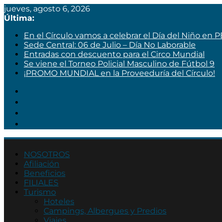
jueves, agosto 6, 2026
Última:
En el Círculo vamos a celebrar el Día del Niño en 
Sede Central: 06 de Julio – Día No Laborable
Entradas con descuento para el Circo Mundial
Se viene el Torneo Policial Masculino de Fútbol 9
¡PROMO MUNDIAL en la Proveeduría del Círculo!
Círculo
NOSOTROS
de
Afiliación
Beneficios
Suboficiales
FILIALES
y
Turismo
Agentes
Hoteles
Campings, Albergues y Predios
Asociación
Viajes