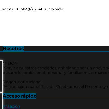
 wide) + 8 MP (f/2.2, AF, ultrawide).
Nosotros
MISION
“Servir a nuestros asociados, anhelando ser un apoyo so
desarrollo, profesional, personal y familiar en un marc
Slogan Institucional
"Homenajeamos el Pasado, Celebramos el Presente y 
Acceso rápido
Afiliación