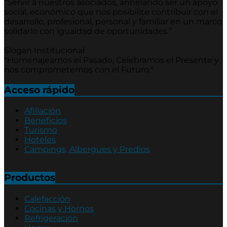
“Servir a nuestros asociados, anhelando ser un apoyo
social, económico que nos posibilite contribuir con el
desarrollo, profesional, personal y familiar en un marco
solidario con igualdad de oportunidades.”
Slogan Institucional
"Homenajeamos el Pasado, Celebramos el Presente y
nos comprometemos con el Futuro."
Acceso rápido
Afiliación
Beneficios
Turismo
Hoteles
Campings, Albergues y Predios
Productos
Calefacción
Cocinas y Hornos
Refrigeración