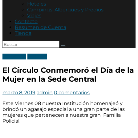
Hoteles
Asociación
Campings, Albergues y Predios
Mutual
Viajes
Policía
Contacto
de
Resumen de Cuenta
Córdoba
Tienda
Categoria
Noticias
El Círculo Conmemoró el Día de la
Mujer en la Sede Central
marzo 8, 2019
admin
0 comentarios
Este Viernes 08 nuestra Institución homenajeó y
brindó un agasajo especial a una gran parte de las
mujeres que pertenecen a nuestra gran Familia
Policial.