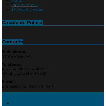
Hogar
Indumentaria
TV, Audio y Video
Circulo de Policia
Contacto
Sede central:
Santa Rosa 974.
Teléfonos:
(0351) 4211699 – 4210285.
Whatsapp: 351 614 2360.
E-mail:
prensaelcirculo@gmail.com