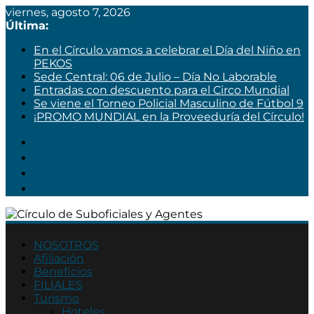
viernes, agosto 7, 2026
Última:
En el Círculo vamos a celebrar el Día del Niño en
PEKOS
Sede Central: 06 de Julio – Día No Laborable
Entradas con descuento para el Circo Mundial
Se viene el Torneo Policial Masculino de Fútbol 9
¡PROMO MUNDIAL en la Proveeduría del Círculo!
Círculo
de
NOSOTROS
Afiliación
Suboficiales
Beneficios
y
FILIALES
Agentes
Turismo
Hoteles