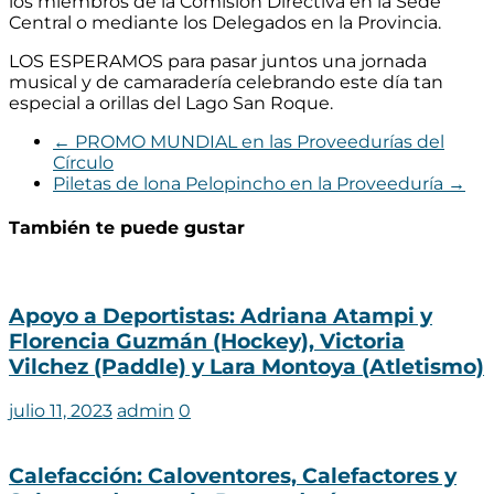
los miembros de la Comisión Directiva en la Sede
Central o mediante los Delegados en la Provincia.
LOS ESPERAMOS para pasar juntos una jornada
musical y de camaradería celebrando este día tan
especial a orillas del Lago San Roque.
←
PROMO MUNDIAL en las Proveedurías del
Círculo
Piletas de lona Pelopincho en la Proveeduría
→
También te puede gustar
Apoyo a Deportistas: Adriana Atampi y
Florencia Guzmán (Hockey), Victoria
Vilchez (Paddle) y Lara Montoya (Atletismo)
julio 11, 2023
admin
0
Calefacción: Caloventores, Calefactores y