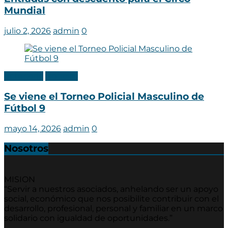
Mundial
julio 2, 2026
admin
0
Categoria
Noticias
Se viene el Torneo Policial Masculino de
Fútbol 9
mayo 14, 2026
admin
0
Nosotros
MISION
“Servir a nuestros asociados, anhelando ser un apoyo
social, económico que nos posibilite contribuir con el
desarrollo, profesional, personal y familiar en un marco
solidario con igualdad de oportunidades.”