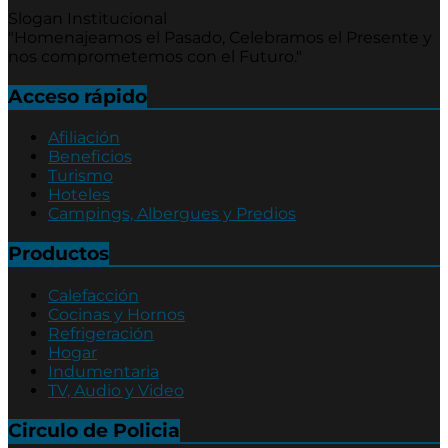
Slogan Institucional
"Homenajeamos el Pasado, Celebramos el Presente y
nos comprometemos con el Futuro."
Acceso rápido
Afiliación
Beneficios
Turismo
Hoteles
Campings, Albergues y Predios
Productos
Calefacción
Cocinas y Hornos
Refrigeración
Hogar
Indumentaria
TV, Audio y Video
Circulo de Policia