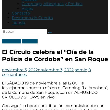
Asociación
Campings, Albergues y Predios
Mutual
Viajes
Policía
Contacto
de
Resumen de Cuenta
Córdoba
Tienda
Categoria
Noticias
El Círculo celebra el “Día de la
Policía de Córdoba” en San Roque
noviembre 3, 2022
noviembre 3, 2022
admin
0
comentarios
El SÁBADO 19 de noviembre a las 12:00 Hs
festejaremos nuestro día en el Camping “La Arbolada”,
de la Comuna de San Roque, con un ALMUERZO
CRIOLLO y SHOWS en vivo.
Conseguí tu bono contribución comunicándote con