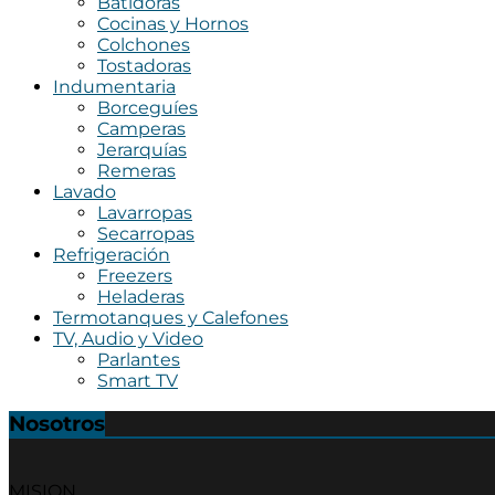
Batidoras
Cocinas y Hornos
Colchones
Tostadoras
Indumentaria
Borceguíes
Camperas
Jerarquías
Remeras
Lavado
Lavarropas
Secarropas
Refrigeración
Freezers
Heladeras
Termotanques y Calefones
TV, Audio y Video
Parlantes
Smart TV
Nosotros
MISION