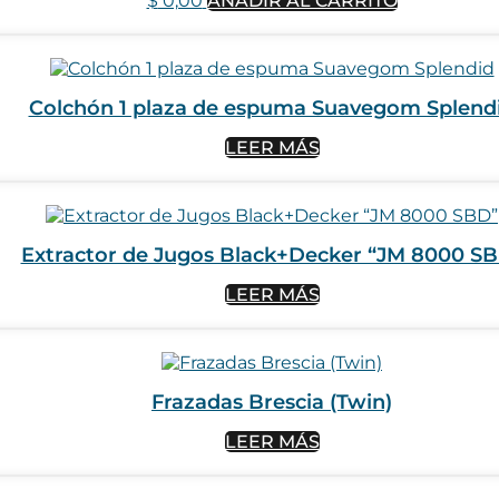
$
0,00
AÑADIR AL CARRITO
Colchón 1 plaza de espuma Suavegom Splend
LEER MÁS
Extractor de Jugos Black+Decker “JM 8000 S
LEER MÁS
Frazadas Brescia (Twin)
LEER MÁS