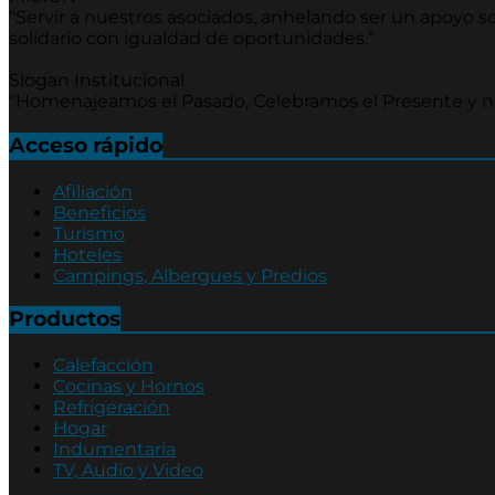
“Servir a nuestros asociados, anhelando ser un apoyo soc
solidario con igualdad de oportunidades.”
Slogan Institucional
"Homenajeamos el Pasado, Celebramos el Presente y 
Acceso rápido
Afiliación
Beneficios
Turismo
Hoteles
Campings, Albergues y Predios
Productos
Calefacción
Cocinas y Hornos
Refrigeración
Hogar
Indumentaria
TV, Audio y Video